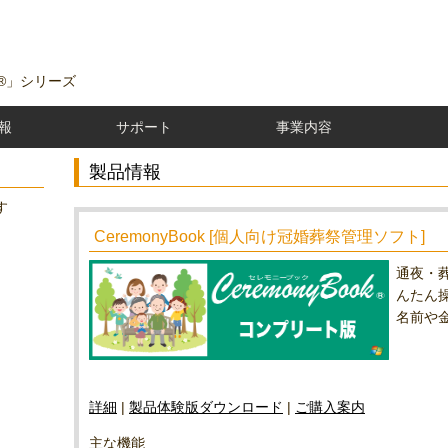
k®」シリーズ
報
サポート
事業内容
製品情報
す
CeremonyBook [個人向け冠婚葬祭管理ソフト]
通夜・
んたん
名前や
詳細
|
製品体験版ダウンロード
|
ご購入案内
主な機能