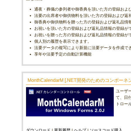
通夜・葬儀の参列者や御香典を頂いた方の登録およ
法要の出席者や御供物料を頂いた方の登録および返
御香典や御供物料を贈った方の登録および返礼品情
お祝いを頂いた方の登録および返礼品情報の登録が
お祝いを贈った方の登録および返礼品情報の登録が
個人別の履歴を表示できます。
法要データの複写により新規に法要データを作成で
享年や法要予定の自動計算機能
MonthCalendarM [.NET開発のためのコンポーネ
ユーザ
て、日付
トロール
ダウンロード
|
更新履歴
|
ヘルプ
|
ソースコード購入